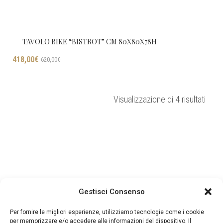
TAVOLO BIKE “BISTROT” CM 80X80X78H
Il
Il
418,00
€
620,00
€
prezzo
prezzo
originale
attuale
era:
è:
Ordin
Visualizzazione di 4 risultati
620,00€.
418,00€.
in
base
al
più
rece
Gestisci Consenso
Per fornire le migliori esperienze, utilizziamo tecnologie come i cookie
per memorizzare e/o accedere alle informazioni del dispositivo. Il