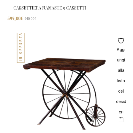
CASSETTIERA NAMASTE 9 CASSETTI
Il
Il
599,00
€
940,00
€
prezzo
prezzo
originale
attuale
IN OFFERTA!
era:
è:
940,00€.
599,00€.
Aggi
ungi
alla
lista
dei
desid
eri