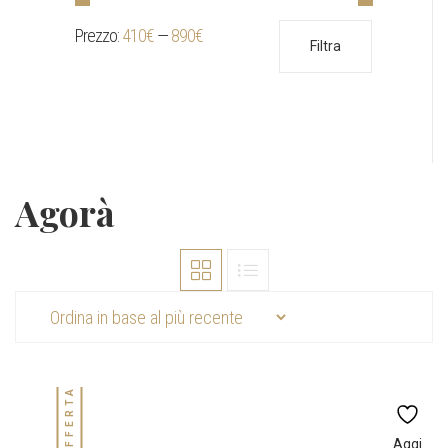
Prezzo:
410€
—
890€
Prezzo
Prezzo
Filtra
Min
Max
Agorà
IN OFFERTA!
Aggi