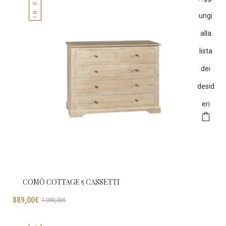
ungi
alla
lista
dei
desid
eri
COMÒ COTTAGE 5 CASSETTI
Il
Il
889,00
€
1.090,00
€
prezzo
prezzo
originale
attuale