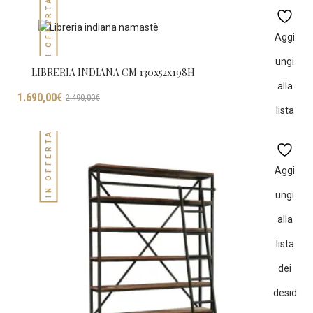
IN OFFERTA!
era:
è:
1.790,00€.
1.096,00€.
Aggi
ungi
LIBRERIA INDIANA CM 130x52x198H
alla
Il
Il
1.690,00
€
2.490,00
€
prezzo
prezzo
lista
originale
attuale
IN OFFERTA!
dei
era:
è:
2.490,00€.
1.690,00€.
desid
Aggi
eri
ungi
alla
lista
dei
desid