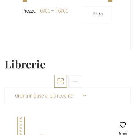
Prezzo:
1.090€
—
1.690€
Prezzo
Prezzo
Filtra
Min
Max
Librerie
IN OFFERTA!
Aggi