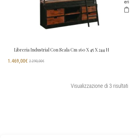
eri
Libreria Industrial Con Scala Cm 160 X 45 X 244 H
Il
Il
1.469,00
€
2.290,00
€
prezzo
prezzo
originale
attuale
era:
è:
Ordin
Visualizzazione di 3 risultati
2.290,00€.
1.469,00€.
in
base
al
più
rece