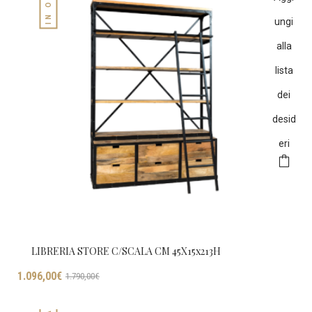
ungi
alla
lista
dei
desid
eri
LIBRERIA STORE C/SCALA CM 45X15x213H
Il
Il
1.096,00
€
1.790,00
€
prezzo
prezzo
originale
attuale