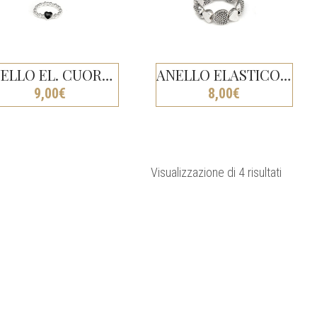
ANELLO EL. CUORE NERO
ANELLO ELASTICO CUORI PUNTINATI
9,00
€
8,00
€
Ordina
Visualizzazione di 4 risultati
in
base
al
più
recent