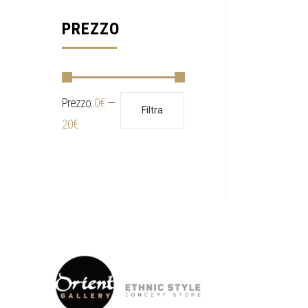
PREZZO
Prezzo:
0€
—
Prezzo
Prezzo
Filtra
Min
Max
20€