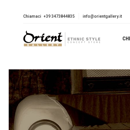
Chiamaci
+39 3473844835
info@orientgallery.it
CH