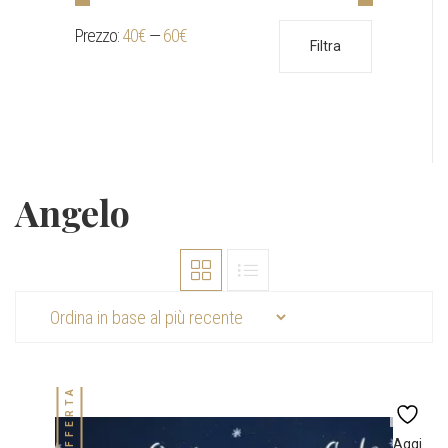
Prezzo:
40€
—
60€
Prezzo
Prezzo
Filtra
Min
Max
Angelo
IN OFFERTA!
Aggi