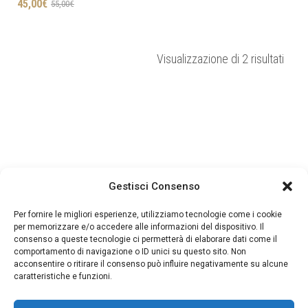
Il
Il
45,00
€
55,00
€
prezzo
prezzo
originale
attuale
era:
è:
Ordin
Visualizzazione di 2 risultati
55,00€.
45,00€.
in
base
al
più
rece
Gestisci Consenso
Per fornire le migliori esperienze, utilizziamo tecnologie come i cookie
per memorizzare e/o accedere alle informazioni del dispositivo. Il
consenso a queste tecnologie ci permetterà di elaborare dati come il
comportamento di navigazione o ID unici su questo sito. Non
acconsentire o ritirare il consenso può influire negativamente su alcune
caratteristiche e funzioni.