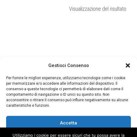
era:
è:
Visualizzazione del risultato
38,00€.
25,00€.
Gestisci Consenso
Per fornire le migliori esperienze, utilizziamo tecnologie come i cookie
per memorizzare e/o accedere alle informazioni del dispositivo. Il
consenso a queste tecnologie ci permetterà di elaborare dati come il
comportamento di navigazione o ID unici su questo sito. Non
acconsentire o ritirare il consenso può influire negativamente su alcune
caratteristiche e funzioni.
Accetta
Utilizziamo i cookie per essere sicuri che tu possa avere la
Nega