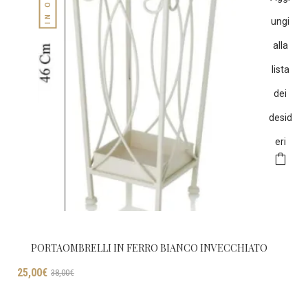
ungi
alla
lista
dei
desid
eri
PORTAOMBRELLI IN FERRO BIANCO INVECCHIATO
Il
Il
25,00
€
38,00
€
prezzo
prezzo
originale
attuale