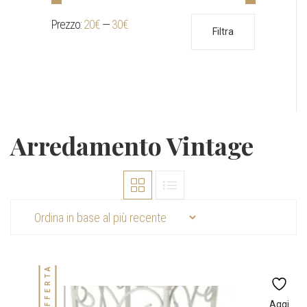
Prezzo:
20€
—
30€
Prezzo
Prezzo
Filtra
Min
Max
Arredamento Vintage
IN OFFERTA!
Aggi