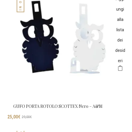
ungi
alla
lista
dei
desid
eri
GUFO PORTA ROTOLO SCOTTEX Nero – A&M
Il
Il
25,00
€
29,00
€
prezzo
prezzo
originale
attuale