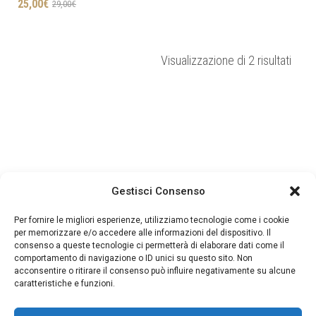
Il
Il
25,00
€
29,00
€
prezzo
prezzo
originale
attuale
era:
è:
Ordin
Visualizzazione di 2 risultati
29,00€.
25,00€.
in
base
al
più
rece
Gestisci Consenso
Per fornire le migliori esperienze, utilizziamo tecnologie come i cookie
per memorizzare e/o accedere alle informazioni del dispositivo. Il
consenso a queste tecnologie ci permetterà di elaborare dati come il
comportamento di navigazione o ID unici su questo sito. Non
acconsentire o ritirare il consenso può influire negativamente su alcune
caratteristiche e funzioni.