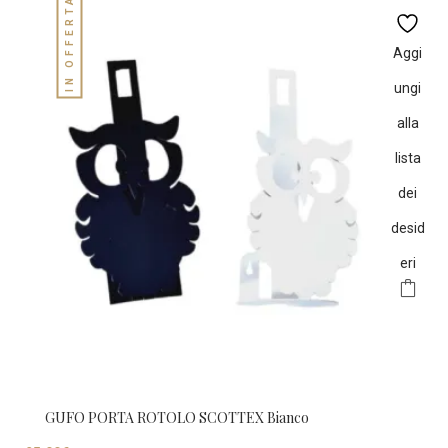
IN OFFERTA!
era:
è:
29,00€.
25,00€.
Aggi
ungi
alla
lista
dei
desid
eri
GUFO PORTA ROTOLO SCOTTEX Bianco