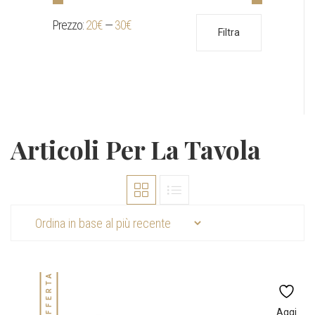
Prezzo:
20€
—
30€
Prezzo
Prezzo
Filtra
Min
Max
Articoli Per La Tavola
IN OFFERTA!
Aggi