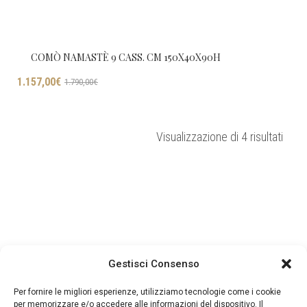
COMÒ NAMASTÈ 9 CASS. CM 150X40X90H
Il
Il
1.157,00
€
1.790,00
€
prezzo
prezzo
originale
attuale
era:
è:
Ordin
Visualizzazione di 4 risultati
1.790,00€.
1.157,00€.
in
base
al
più
rece
Gestisci Consenso
Per fornire le migliori esperienze, utilizziamo tecnologie come i cookie
per memorizzare e/o accedere alle informazioni del dispositivo. Il