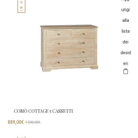
ungi
alla
lista
dei
desid
eri
COMÒ COTTAGE 5 CASSETTI
Il
Il
889,00
€
1.090,00
€
prezzo
prezzo
originale
attuale