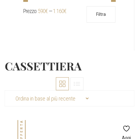
Prezzo:
590€
—
1.160€
Prezzo
Prezzo
Filtra
Min
Max
CASSETTIERA
IN OFFERTA!
Aggi