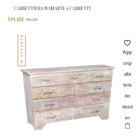
CASSETTIERA NAMASTE 9 CASSETTI
Il
Il
599,00
€
940,00
€
prezzo
prezzo
originale
attuale
IN OFFERTA!
era:
è:
940,00€.
599,00€.
Aggi
ungi
alla
lista
dei
desid
eri