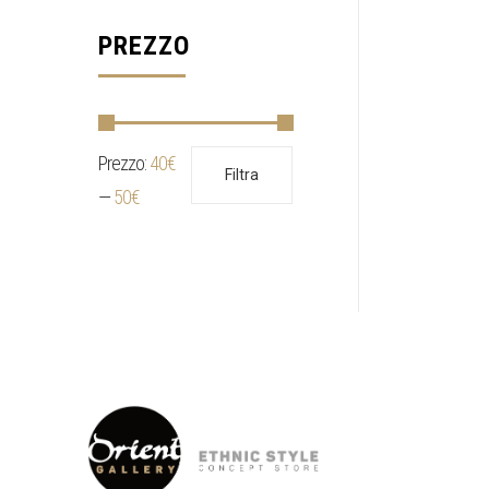
PREZZO
Prezzo:
40€
Prezzo
Prezzo
Filtra
Min
Max
—
50€