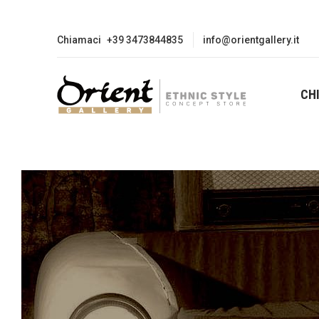
Chiamaci
+39 3473844835
info@orientgallery.it
CH