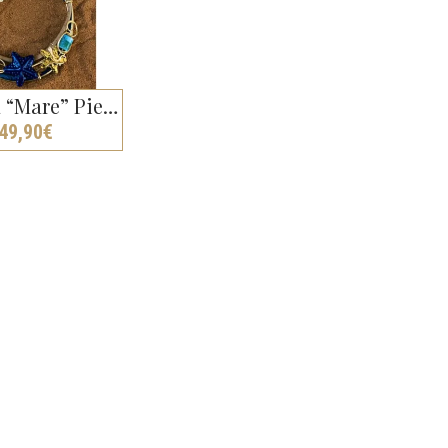
Collana “Mare” Pietre Dure
49,90
€