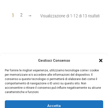
prezzo
prezzo
originale
attuale
era:
è:
1
2
→
Ordin
Visualizzazione di 1-12 di 13 risultati
1.590,00€.
889,00€.
in
base
al
più
rece
Gestisci Consenso
Per fornire le migliori esperienze, utilizziamo tecnologie come i cookie
per memorizzare e/o accedere alle informazioni del dispositivo. Il
consenso a queste tecnologie ci permetterà di elaborare dati come il
comportamento di navigazione o ID unici su questo sito. Non
acconsentire o ritirare il consenso può influire negativamente su alcune
caratteristiche e funzioni.
Accetta