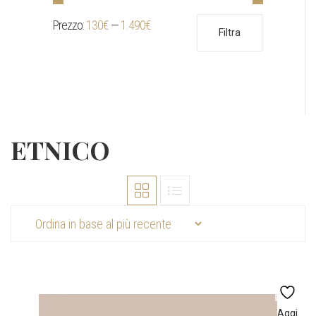
Prezzo:
130€
—
1.490€
Prezzo
Prezzo
Filtra
Min
Max
ETNICO
Aggi