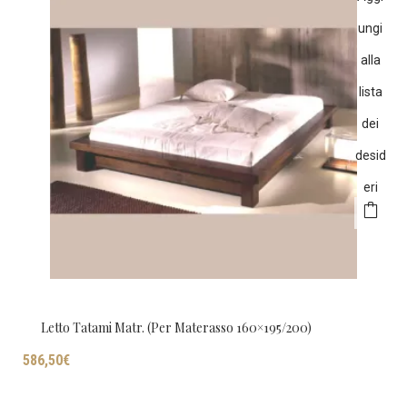
ungi
alla
lista
dei
desid
eri
Letto Tatami Matr. (per Materasso 160×195/200)
586,50
€