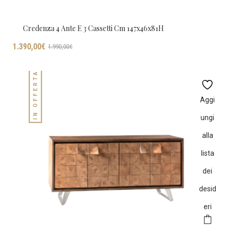
Credenza 4 Ante E 3 Cassetti Cm 147x46x81H
Il
Il
1.390,00
€
1.990,00
€
prezzo
prezzo
originale
attuale
IN OFFERTA!
era:
è:
1.990,00€.
1.390,00€.
Aggi
ungi
alla
lista
dei
desid
eri