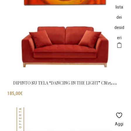
lista
dei
desid
eri
D
IPINTO SU TELA “DANCING IN THE LIGHT” CM150X80
185,00
€
IN OFFERTA!
Aggi