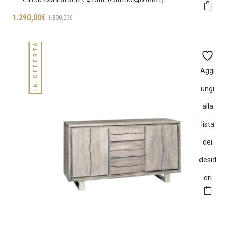
Il
Il
1.290,00
€
1.890,00
€
prezzo
prezzo
originale
attuale
IN OFFERTA!
era:
è:
1.890,00€.
1.290,00€.
Aggi
ungi
alla
lista
dei
desid
eri