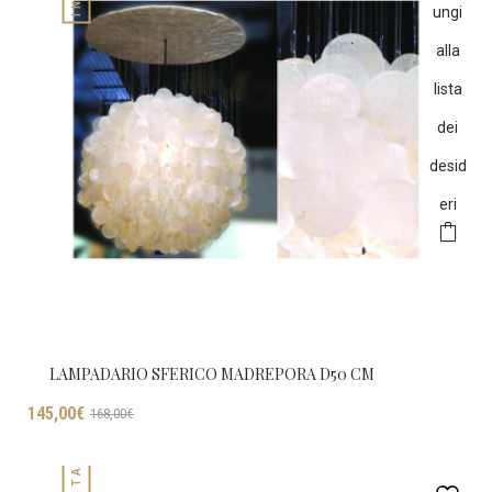
ungi
alla
lista
dei
desid
eri
LAMPADARIO SFERICO MADREPORA D50 CM
Il
Il
145,00
€
168,00
€
prezzo
prezzo
originale
attuale
era:
è: