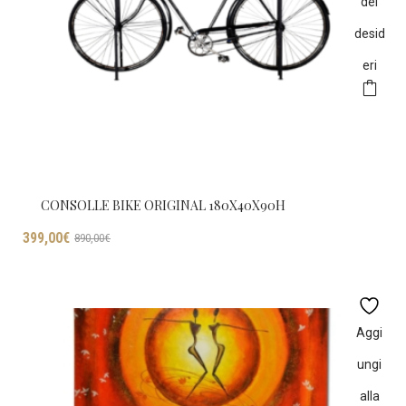
dei
desid
eri
CONSOLLE BIKE ORIGINAL 180X40X90H
Il
Il
399,00
€
890,00
€
prezzo
prezzo
originale
attuale
era:
è:
890,00€.
399,00€.
Aggi
ungi
alla