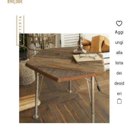
890,00
€
IN OFFERTA!
Aggi
ungi
alla
lista
dei
desid
eri