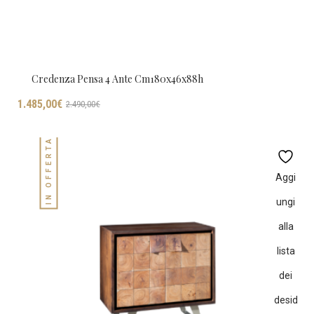
Credenza Pensa 4 Ante Cm180x46x88h
Il
Il
1.485,00
€
2.490,00
€
prezzo
prezzo
originale
attuale
IN OFFERTA!
era:
è:
2.490,00€.
1.485,00€.
Aggi
ungi
alla
lista
dei
desid