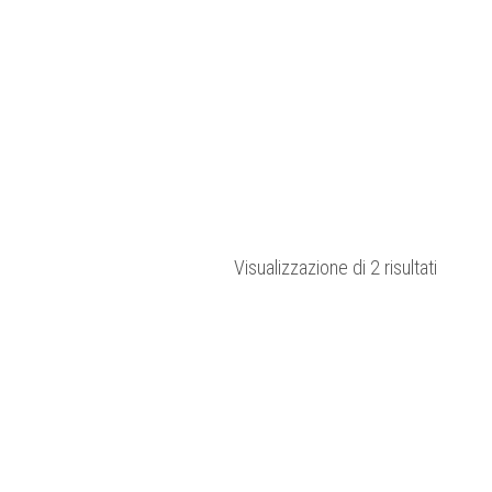
Ordina
Visualizzazione di 2 risultati
in
base
al
più
recent