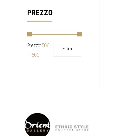
PREZZO
Prezzo:
50€
Prezzo
Prezzo
Filtra
Min
Max
—
60€