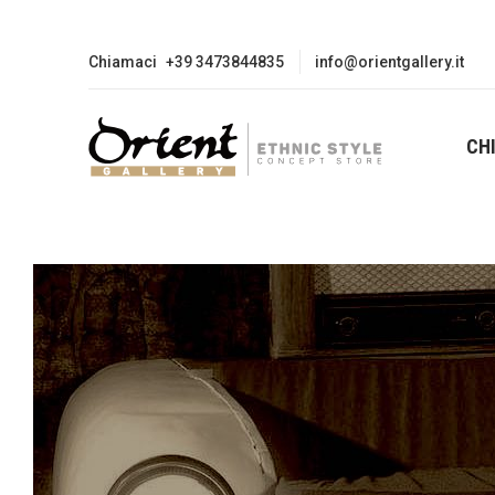
Chiamaci
+39 3473844835
info@orientgallery.it
CH