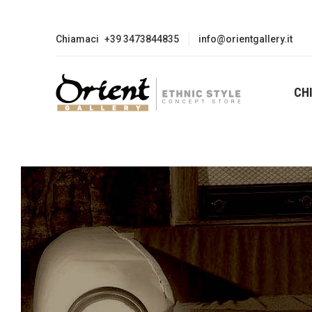
Chiamaci
+39 3473844835
info@orientgallery.it
CH