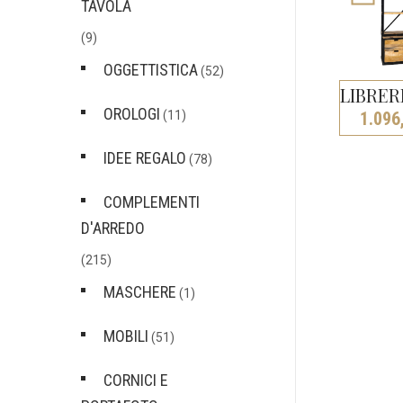
TAVOLA
(9)
OGGETTISTICA
(52)
OROLOGI
Il
(11)
1.096
prezz
origi
IDEE REGALO
(78)
era:
1.790
COMPLEMENTI
D'ARREDO
(215)
MASCHERE
(1)
MOBILI
(51)
CORNICI E