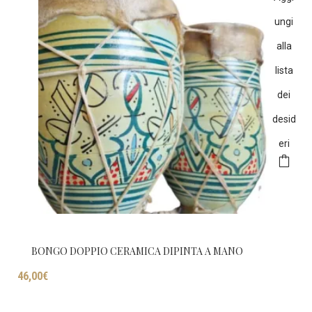
ungi
alla
lista
dei
desid
eri
BONGO DOPPIO CERAMICA DIPINTA A MANO
46,00
€