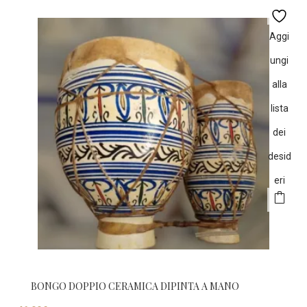
Aggi
ungi
alla
lista
dei
desid
eri
BONGO DOPPIO CERAMICA DIPINTA A MANO