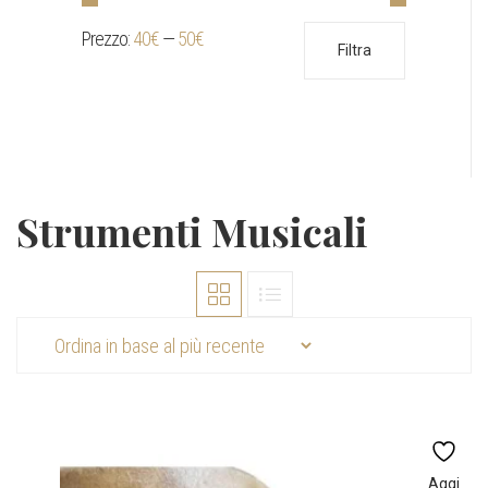
Prezzo:
40€
—
50€
Prezzo
Prezzo
Filtra
Min
Max
Strumenti Musicali
Aggi