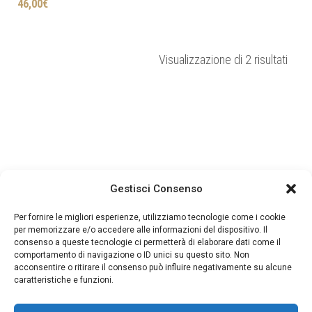
46,00
€
Ordin
Visualizzazione di 2 risultati
in
base
al
più
rece
Gestisci Consenso
Per fornire le migliori esperienze, utilizziamo tecnologie come i cookie
per memorizzare e/o accedere alle informazioni del dispositivo. Il
consenso a queste tecnologie ci permetterà di elaborare dati come il
comportamento di navigazione o ID unici su questo sito. Non
acconsentire o ritirare il consenso può influire negativamente su alcune
caratteristiche e funzioni.