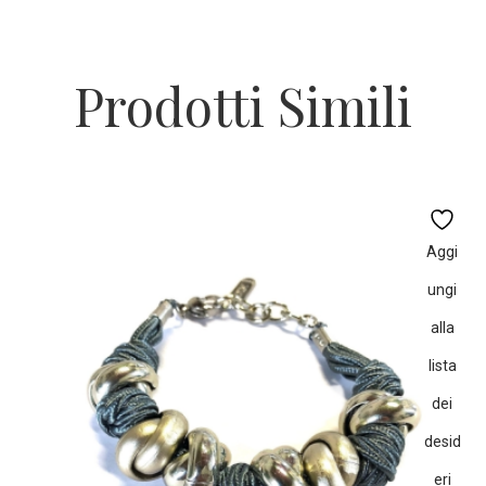
Prodotti Simili
Aggi
ungi
alla
lista
dei
desid
eri