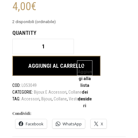
4,00
€
2 disponibili (ordinabile)
COLLANA
5
CERCHI
-
AGGIUNGI AL CARRELLO
Vestopazzo
Aggiun
quantità
gi alla
COD:
LO53049
lista
CATEGORIE:
Bijoux E Accessori
,
Collane
dei
TAG:
Accessori
,
Bijoux
,
Collane
,
Vestopazzo
deside
ri
Condividi:
Facebook
WhatsApp
X