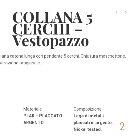
COLLANA 5
CERCHI –
Vestopazzo
llana catena lunga con pendente 5 cerchi. Chiusura moschettone.
vorazione artigianale.
Materiale
Composizione
PLAR
–
PLACCATO
Lega di metalli
ARGENTO
placcati in argento.
2
Nickel tested.