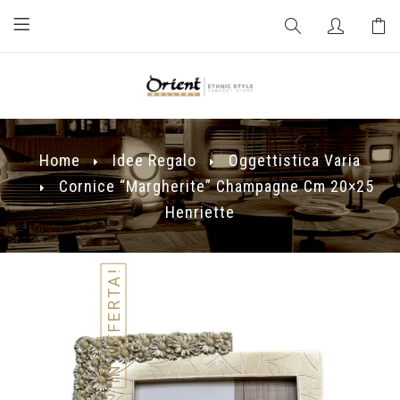
Home
Idee Regalo
Oggettistica Varia
Cornice “margherite” Champagne Cm 20×25
Henriette
IN OFFERTA!