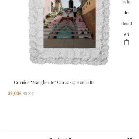
lista
dei
desid
eri
Cornice “margherite” Cm 20×25 Henriette
Il
Il
I
39,00
€
45,00
€
prezzo
prezzo
originale
attuale
era:
è:
45,00€.
39,00€.