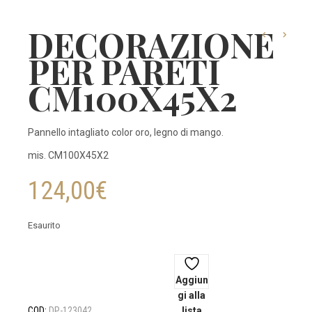
DECORAZIONE
PER PARETI
CM100X45X2
Pannello intagliato color oro, legno di mango.
mis. CM100X45X2
124,00
€
Esaurito
Aggiun
gi alla
COD:
DP-123042
lista