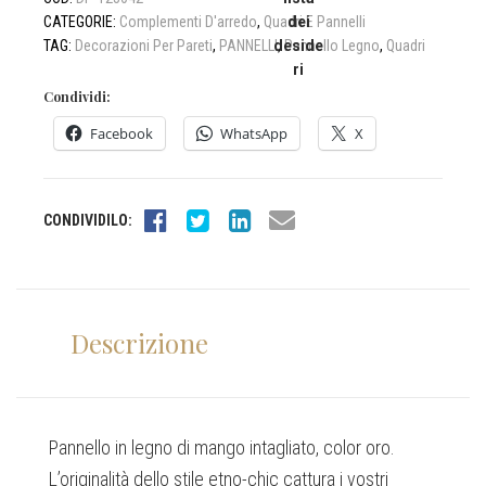
CATEGORIE:
Complementi D'arredo
,
Quadri E Pannelli
dei
TAG:
Decorazioni Per Pareti
,
PANNELLI
deside
,
Pannello Legno
,
Quadri
ri
Condividi:
Facebook
WhatsApp
X
CONDIVIDILO:
Descrizione
Pannello in legno di mango intagliato, color oro.
L’originalità dello stile etno-chic cattura i vostri