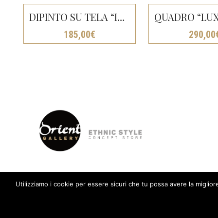
DIPINTO SU TELA “INNAMORATI CON OMBRELLO ROSSO” CM 150X80
185,00
€
290,00
Utilizziamo i cookie per essere sicuri che tu possa avere la miglio
© Orient Gallery 2018 | Centro Commerciale Mirella, Santa Giust