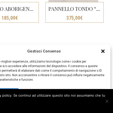
DIPINTO ABORIGENO “ALBERO DELLA VITA” CM 150X80
PANNELLO TONDO “FIORI E FOGLIE” BIANCO DECAPATO CM Ø120
185,00
€
375,00
€
Gestisci Consenso
le migliori esperienze, utilizziamo tecnologie come i cookie per
 e/o accedere alle informazioni del dispositivo. Il consenso a queste
i permetterà di elaborare dati come il comportamento di navigazione o ID
sto sito. Non acconsentire o ritirare il consenso può influire negativamente
ratteristiche e funzioni.
cetta
Nega
Visualizza le preferenze
y policy. Se continui ad utilizzare questo sito noi assumiamo che tu
Cookie Policy
Privacy Policy