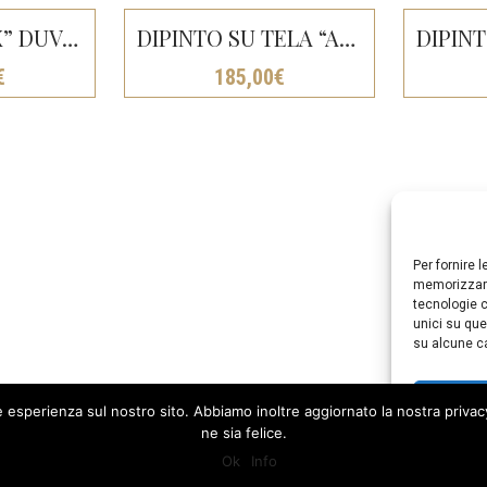
QUADRO “LUX” DUVAL CM154X64
DIPINTO SU TELA “ALBERO DELLA VITA” CM150X80
€
185,00
€
Per fornire 
memorizzare
tecnologie c
unici su que
su alcune ca
Ac
re esperienza sul nostro sito. Abbiamo inoltre aggiornato la nostra privac
a, OR. P.I. 01106730953 | Powered by
ComputerLab
ne sia felice.
Ok
Info