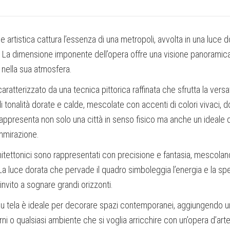
 artistica cattura l’essenza di una metropoli, avvolta in una luce do
 La dimensione imponente dell’opera offre una visione panoramica d
nella sua atmosfera.
aratterizzato da una tecnica pittorica raffinata che sfrutta la versati
di tonalità dorate e calde, mescolate con accenti di colori vivaci, 
rappresenta non solo una città in senso fisico ma anche un ideale
mmirazione.
hitettonici sono rappresentati con precisione e fantasia, mescoland
La luce dorata che pervade il quadro simboleggia l’energia e la spe
invito a sognare grandi orizzonti.
u tela è ideale per decorare spazi contemporanei, aggiungendo un 
rni o qualsiasi ambiente che si voglia arricchire con un’opera d’art