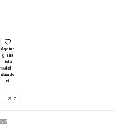
Aggiun
gi alla
lista
Pannelli
dei
RNI
deside
ri
X