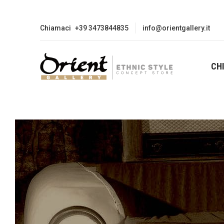
Chiamaci
+39 3473844835
info@orientgallery.it
CH