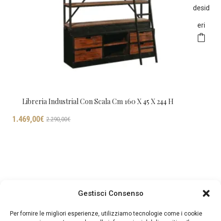
desid
eri
Libreria Industrial Con Scala Cm 160 X 45 X 244 H
Il
Il
I
1.469,00
€
2.290,00
€
prezzo
prezzo
originale
attuale
era:
è:
2.290,00€.
1.469,00€.
Gestisci Consenso
Per fornire le migliori esperienze, utilizziamo tecnologie come i cookie