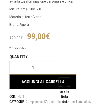
avrai la tua illuminazione personale e unica.
Misura: cm Ø 30×52 h
Materiale: ferro/vetro
Brand: Agorà
Il
Il
99,00
€
129,00
€
prezzo
prezzo
2 disponibili
originale
attuale
Lampadario
Industrial
cm
era:
è:
Ø
AGGIUNGI AL CARRELLO
30x52
Aggiun
129,00€.
99,00€.
h
gi alla
quantità
COD:
14716
lista
CATEGORIE:
Complementi D'arredo
,
Illuminazione
dei
,
Lampadari
,