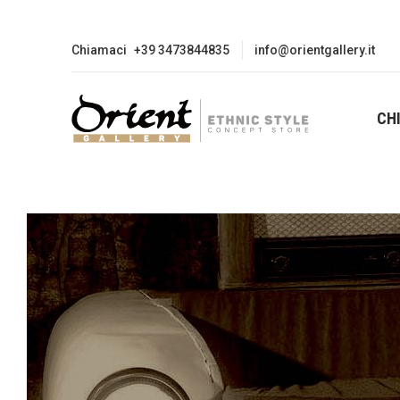
Chiamaci
+39 3473844835
info@orientgallery.it
CH