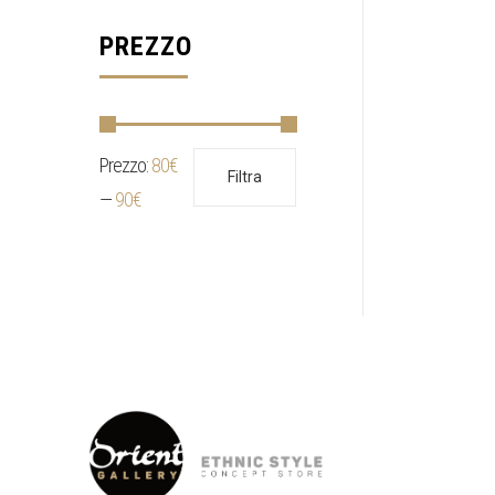
PREZZO
Prezzo:
80€
Prezzo
Prezzo
Filtra
Min
Max
—
90€