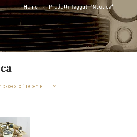
Home
Prodotti Taggati “nautica”
ica