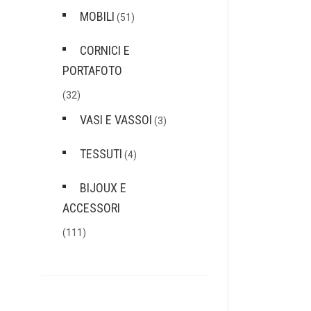
MOBILI
(51)
CORNICI E
PORTAFOTO
(32)
VASI E VASSOI
(3)
TESSUTI
(4)
BIJOUX E
ACCESSORI
(111)