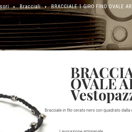
sori
Bracciali
BRACCIALE 1 GIRO FINO OVALE A
BRACCIA
OVALE A
Vestopaz
Bracciale in filo cerato nero con quadrato dall
Lavorazione artigianale.