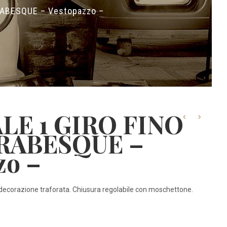
RABESQUE – Vestopazzo –
LE 1 GIRO FINO
RABESQUE –
zo –
a decorazione traforata. Chiusura regolabile con moschettone.