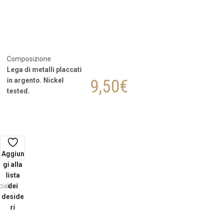
Composizione
Lega di metalli placcati
in argento. Nickel
9,50
€
tested.
Aggiun
gi alla
lista
iali
dei
deside
ri