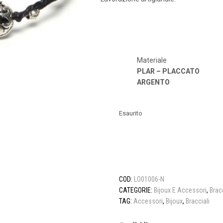
Materiale
PLAR
–
PLACCATO
ARGENTO
Esaurito
COD:
LO01006-N
CATEGORIE:
Bijoux E Accessori
,
Bracc
TAG:
Accessori
,
Bijoux
,
Bracciali