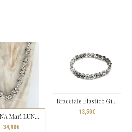
Bracciale Elastico Girasoli – Vestopazzo
13,50
€
COLLANA Mari LUNGA
34,90
€