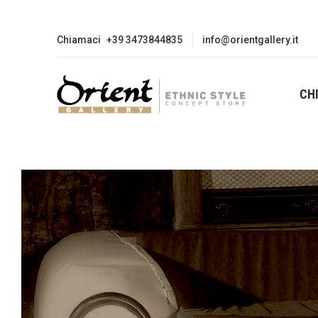
Chiamaci
+39 3473844835
info@orientgallery.it
CH