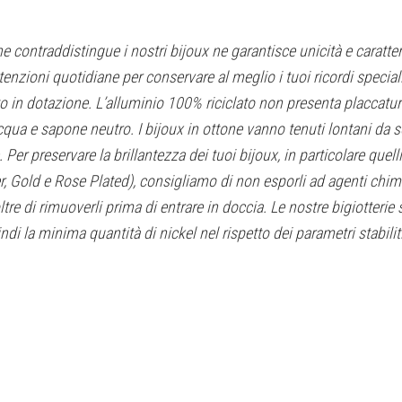
che contraddistingue i nostri bijoux ne garantisce unicità e caratter
ttenzioni quotidiane per conservare al meglio i tuoi ricordi specia
o in dotazione. L’alluminio 100% riciclato non presenta placcatur
qua e sapone neutro. I bijoux in ottone vanno tenuti lontani da s
. Per preservare la brillantezza dei tuoi bijoux, in particolare q
ver, Gold e Rose Plated), consigliamo di non esporli ad agenti chim
re di rimuoverli prima di entrare in doccia. Le nostre bigiotterie s
i la minima quantità di nickel nel rispetto dei parametri stabiliti