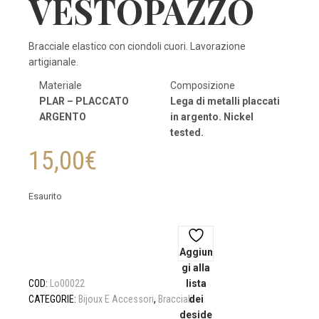
VESTOPAZZO
Bracciale elastico con ciondoli cuori. Lavorazione
artigianale.
Materiale
Composizione
PLAR
–
PLACCATO
Lega di metalli placcati
ARGENTO
in argento. Nickel
tested.
15,00
€
Esaurito
Aggiun
gi alla
COD:
Lo00022
lista
CATEGORIE:
Bijoux E Accessori
,
Bracciali
dei
deside