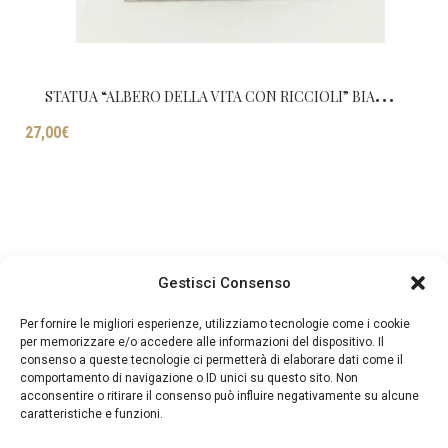
S
TATUA “ALBERO DELLA VITA CON RICCIOLI” BIANCA DECAPATA CM H40
27,00
€
Gestisci Consenso
Per fornire le migliori esperienze, utilizziamo tecnologie come i cookie
per memorizzare e/o accedere alle informazioni del dispositivo. Il
consenso a queste tecnologie ci permetterà di elaborare dati come il
comportamento di navigazione o ID unici su questo sito. Non
acconsentire o ritirare il consenso può influire negativamente su alcune
caratteristiche e funzioni.