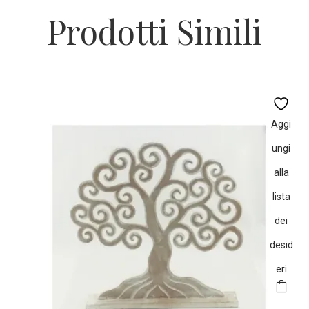
Prodotti Simili
Aggi
ungi
alla
lista
dei
desid
eri