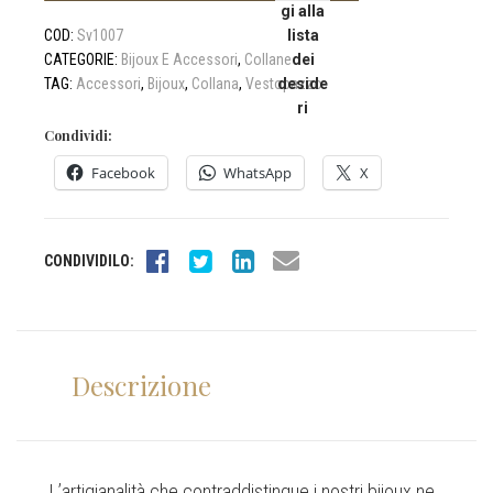
19,50€.
18,00€.
gi alla
COD:
Sv1007
lista
CATEGORIE:
Bijoux E Accessori
,
Collane
dei
TAG:
Accessori
,
Bijoux
,
Collana
,
Vestopazzo
deside
ri
Condividi:
Facebook
WhatsApp
X
CONDIVIDILO:
Descrizione
L’artigianalità che contraddistingue i nostri bijoux ne