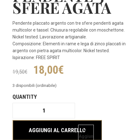
SFERE AGATA
Pendente placcato argento con tre sfere pendenti agata
multicolor e tassel. Chiusura regolabile con moschettone.
Nickel tested. Lavorazione artigianale.
Composizione: Elementi in rame e lega di zinco placcati in
argento con pietra agata multicolor. Nickel tested.
Ispirazione: FREE SPIRIT
Il
Il
18,00
€
19,50
€
prezzo
prezzo
3 disponibili (ordinabile)
originale
attuale
PENDENTE
3
SFERE
era:
è:
AGATA
AGGIUNGI AL CARRELLO
quantità
Aggiun