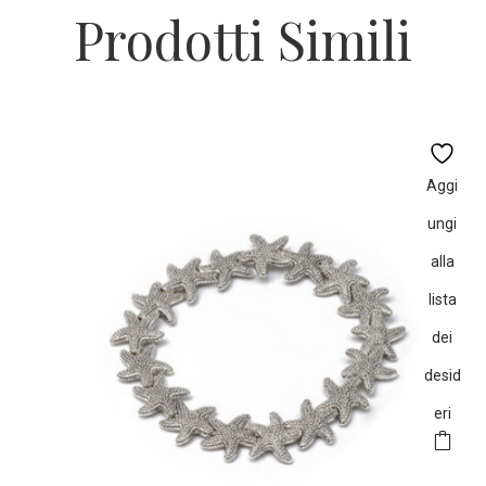
Prodotti Simili
Aggi
ungi
alla
lista
dei
desid
eri