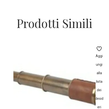
Prodotti Simili
Aggi
ungi
alla
lista
dei
desid
eri