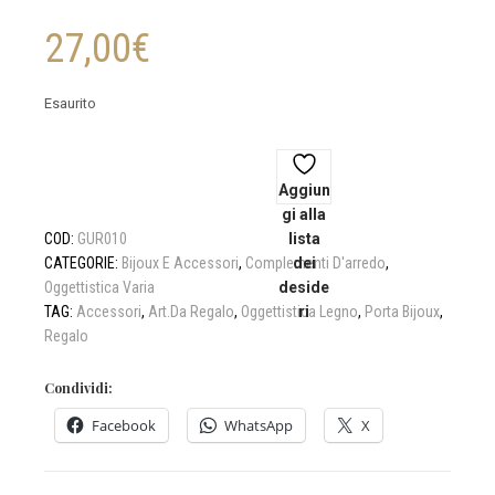
27,00
€
Esaurito
Aggiun
gi alla
COD:
GUR010
lista
CATEGORIE:
Bijoux E Accessori
,
Complementi D'arredo
dei
,
Oggettistica Varia
deside
TAG:
Accessori
,
Art.da Regalo
,
Oggettistica Legno
ri
,
Porta Bijoux
,
Regalo
Condividi:
Facebook
WhatsApp
X