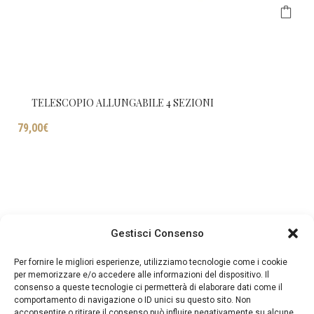
TELESCOPIO ALLUNGABILE 4 SEZIONI
I
79,00
€
Gestisci Consenso
Per fornire le migliori esperienze, utilizziamo tecnologie come i cookie
per memorizzare e/o accedere alle informazioni del dispositivo. Il
consenso a queste tecnologie ci permetterà di elaborare dati come il
comportamento di navigazione o ID unici su questo sito. Non
acconsentire o ritirare il consenso può influire negativamente su alcune