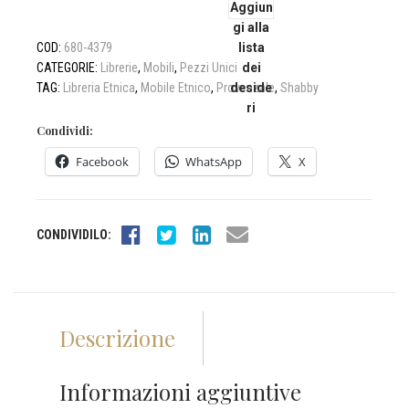
Aggiun
gi alla
era:
è:
COD:
680-4379
lista
CATEGORIE:
Librerie
,
Mobili
,
Pezzi Unici
dei
TAG:
Libreria Etnica
,
Mobile Etnico
,
Provenzale
deside
,
Shabby
2.490,00€.
1.690,00€.
ri
Condividi:
Facebook
WhatsApp
X
CONDIVIDILO:
Descrizione
Informazioni aggiuntive