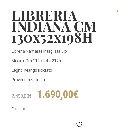
LIBRERIA
INDIANA CM
130x52x198H
Libreria Namastè intagliata 5 p.
Misura: Cm 114 x 44 x 212h
Legno: Mango riciclato
Provenienza: India
Il
Il
1.690,00
€
2.490,00
€
prezzo
prezzo
Esaurito
originale
attuale