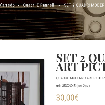
'arredo
Quadri E Pannelli
SET 2 QUADRI MODER
SET 2 Q
ART PIC
QUADRO MODERNO ART PICTUR
mis 35X2X45 (set 2pz).
30,00
€