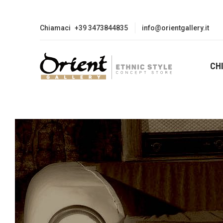
Chiamaci
+39 3473844835
info@orientgallery.it
CH