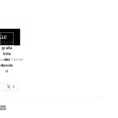
LLO
Aggiun
gi alla
lista
uadri E Pannelli
dei
dri
deside
ri
X