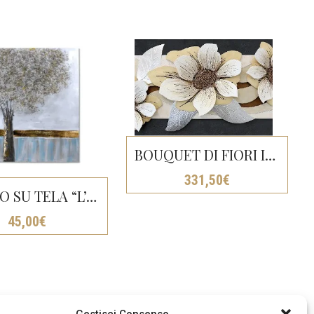
BOUQUET DI FIORI IN 3D
331,50
€
DIPINTO SU TELA “L’ALBERO DELL’ETERNITÀ” CM 100×100
45,00
€