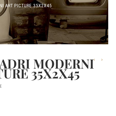
NI ART PICTURE 35X2X45
UADRI MODERNI
TURE 35X2X45
E