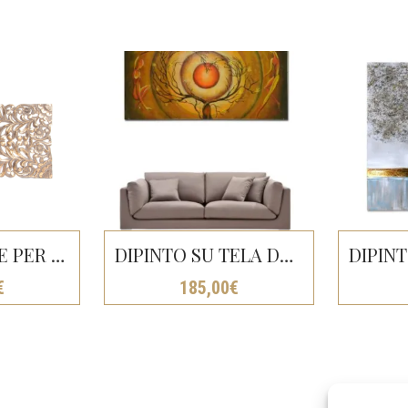
DECORAZIONE PER PARETI CM100X45X2
DIPINTO SU TELA DANZATRICI INTORNO AD ALBERO CUORE CM 150X80
€
185,00
€