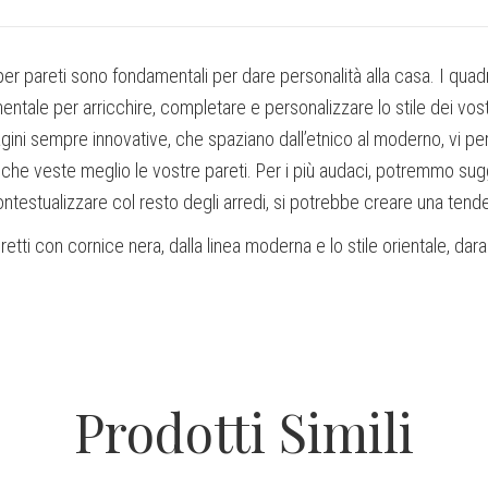
er pareti sono fondamentali per dare personalità alla casa. I qua
tale per arricchire, completare e personalizzare lo stile dei vostri 
gini sempre innovative, che spaziano dall’etnico al moderno, vi per
 che veste meglio le vostre pareti. Per i più audaci, potremmo sugg
testualizzare col resto degli arredi, si potrebbe creare una tend
etti con cornice nera, dalla linea moderna e lo stile orientale, da
Prodotti Simili