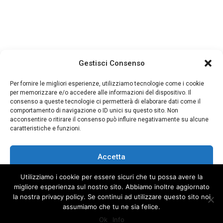
Gestisci Consenso
Per fornire le migliori esperienze, utilizziamo tecnologie come i cookie
per memorizzare e/o accedere alle informazioni del dispositivo. Il
consenso a queste tecnologie ci permetterà di elaborare dati come il
comportamento di navigazione o ID unici su questo sito. Non
acconsentire o ritirare il consenso può influire negativamente su alcune
caratteristiche e funzioni.
Accetta
Utilizziamo i cookie per essere sicuri che tu possa avere la
Nega
migliore esperienza sul nostro sito. Abbiamo inoltre aggiornato
la nostra privacy policy. Se continui ad utilizzare questo sito noi
Visualizza le preferenze
assumiamo che tu ne sia felice.
© Orient Gallery 2018 | Centro Commerciale Mirella, Santa Giusta, OR. P.I.
Ok
Info
01106730953 | Powered by
ComputerLab
Cookie Policy
Privacy Policy