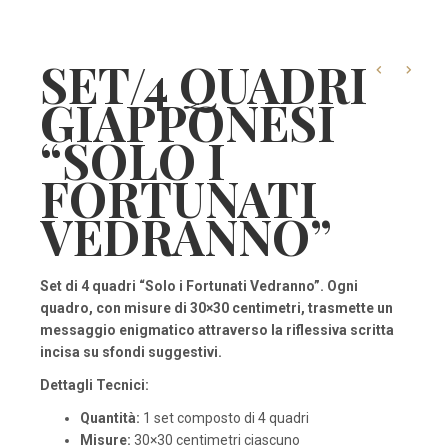
SET/4 QUADRI
GIAPPONESI
“SOLO I
FORTUNATI
VEDRANNO”
Set di 4 quadri “Solo i Fortunati Vedranno”. Ogni
quadro, con misure di 30×30 centimetri, trasmette un
messaggio enigmatico attraverso la riflessiva scritta
incisa su sfondi suggestivi.
Dettagli Tecnici:
Quantità:
1 set composto di 4 quadri
Misure:
30×30 centimetri ciascuno