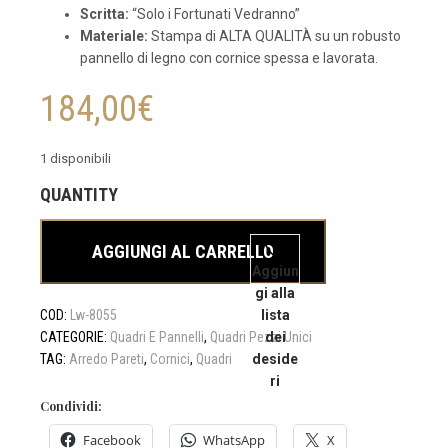
Scritta:
“Solo i Fortunati Vedranno”
Materiale:
Stampa di ALTA QUALITÀ su un robusto
pannello di legno con cornice spessa e lavorata.
184,00
€
1 disponibili
SET/4
QUADRI
AGGIUNGI AL CARRELLO
GIAPPONESI
Aggiun
"SOLO
gi alla
I
COD:
Lw-8055
lista
FORTUNATI
CATEGORIE:
Quadri E Pannelli
,
Quadri Pezzi Unici
dei
VEDRANNO"
TAG:
Arredo Pareti
,
Cornici
,
Quadri
deside
quantità
ri
Condividi:
Facebook
WhatsApp
X