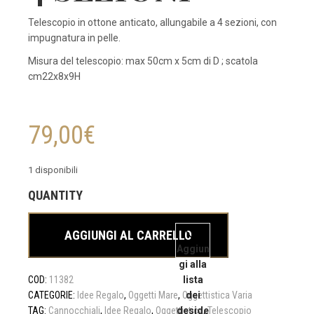
Telescopio in ottone anticato, allungabile a 4 sezioni, con
impugnatura in pelle.
Misura del telescopio: max 50cm x 5cm di D ; scatola
cm22x8x9H
79,00
€
1 disponibili
TELESCOPIO
ALLUNGABILE
AGGIUNGI AL CARRELLO
4
Aggiun
SEZIONI
gi alla
quantità
COD:
11382
lista
CATEGORIE:
Idee Regalo
,
Oggetti Mare
,
Oggettistica Varia
dei
TAG:
Cannocchiali
,
Idee Regalo
,
Oggettistica
deside
,
Telescopio