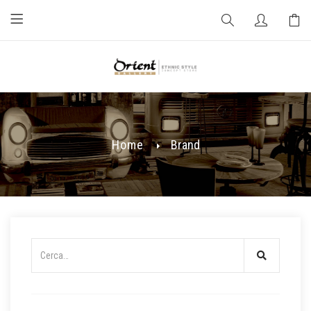
Home
Brand
B
R
A
N