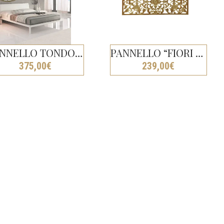
PANNELLO TONDO “FIORI E FOGLIE” BIANCO DECAPATO CM Ø120
PANNELLO “FIORI E FOGLIE” BIANCO DECAPATO INTAGLIATO A MANO CM H60X150
375,00
€
239,00
€