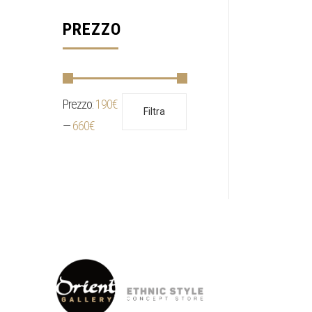
PREZZO
Prezzo:
190€
Prezzo
Prezzo
Filtra
Min
Max
—
660€