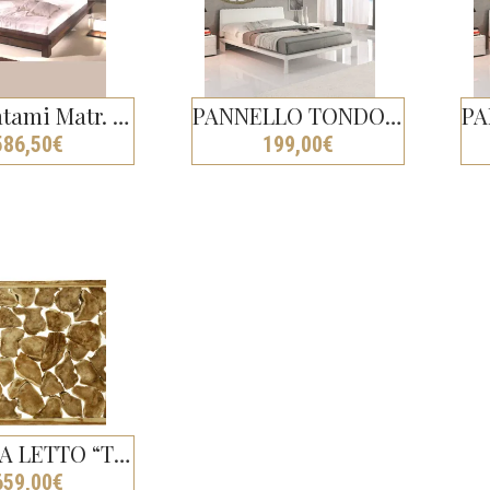
Letto Tatami Matr. (per Materasso 160×195/200)
PANNELLO TONDO INTARSIATO “GIRASOLE CON FOGLIE” BIANCO DECAPATO CM Ø 80
586,50
€
199,00
€
TESTATA LETTO “TRONCHETTI” IN TEAK BIANCO DECAPATO CM H100X200
659,00
€