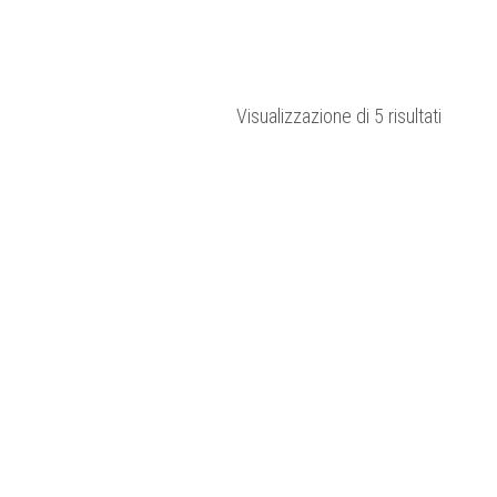
Ordina
Visualizzazione di 5 risultati
in
base
al
più
recent