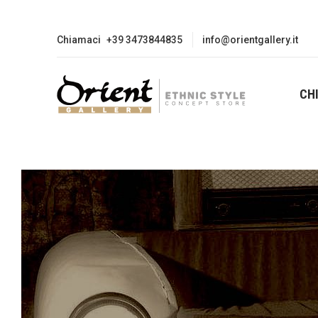
Chiamaci
+39 3473844835
info@orientgallery.it
CH