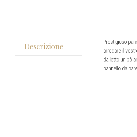
Prestigioso pann
Descrizione
arredare il vost
da letto un pò a
pannello da paret