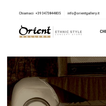
Chiamaci
+39 3473844835
info@orientgallery.it
CH