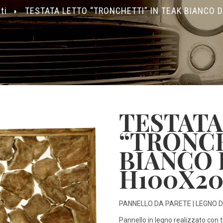
ti
TESTATA LETTO “TRONCHETTI” IN TEAK BIANCO
TESTATA
“TRONCH
BIANCO
H100X2
PANNELLO DA PARETE | LEGNO D
Pannello in legno realizzato con t