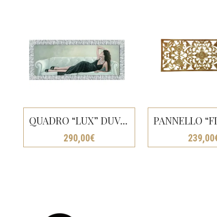
QUADRO “LUX” DUVAL CM154X64
290,00
€
239,00