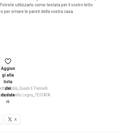
. Potrete utilizzarlo come testata per il vostro letto
per ornare le pareti della vostra casa.
Aggiun
gi alla
lista
etti
dei
,
Mobili
,
Quadri E Pannelli
ete
deside
,
Pannello Legno
,
TESTATA
ri
X